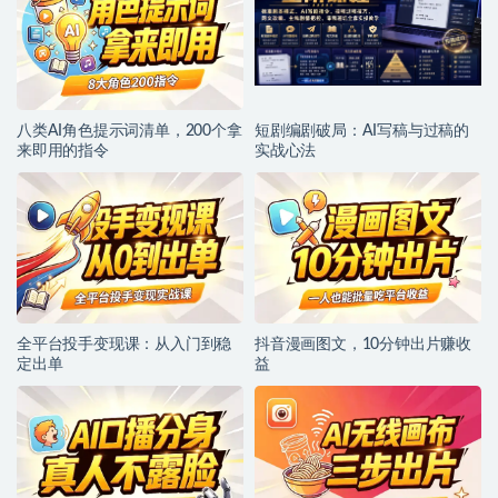
八类AI角色提示词清单，200个拿
短剧编剧破局：AI写稿与过稿的
来即用的指令
实战心法
全平台投手变现课：从入门到稳
抖音漫画图文，10分钟出片赚收
定出单
益