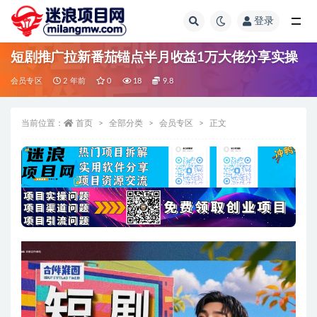
登录
全部
短剧推广拉新番茄锚点半月收益1万大佬分享实操
会员专区
2 年前
0
18
9.8
当前位置：
首页
全部分类
会员专区
正文