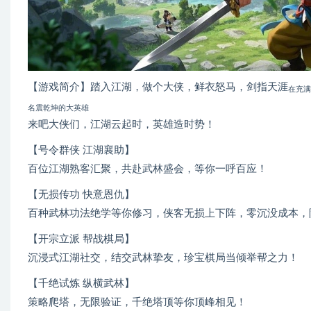
【游戏简介】踏入江湖，做个大侠，鲜衣怒马，剑指天涯
在充满
名震乾坤的大英雄
来吧大侠们，江湖云起时，英雄造时势！
【号令群侠 江湖襄助】
百位江湖熟客汇聚，共赴武林盛会，等你一呼百应！
【无损传功 快意恩仇】
百种武林功法绝学等你修习，侠客无损上下阵，零沉没成本，
【开宗立派 帮战棋局】
沉浸式江湖社交，结交武林挚友，珍宝棋局当倾举帮之力！
【千绝试炼 纵横武林】
策略爬塔，无限验证，千绝塔顶等你顶峰相见！