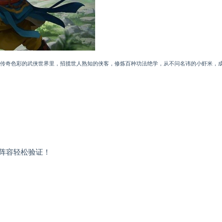
传奇色彩的武侠世界里，招揽世人熟知的侠客，修炼百种功法绝学，从不问名讳的小虾米，
阵容轻松验证！