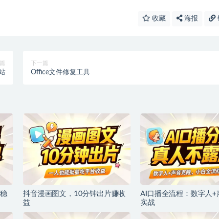
收藏
海报
篇
下一篇
站
Office文件修复工具
稳
抖音漫画图文，10分钟出片赚收
AI口播全流程：数字人
益
实战