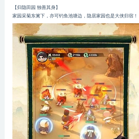
【归隐田园 独善其身】
家园采菊东篱下，亦可钓鱼池塘边，隐居家园也是大侠归宿！