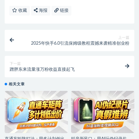
收藏
海报
链接
上一篇
2025年快手6.0引流保姆级教程震撼来袭精准创业粉
下一篇
蹭胖东来流量涨万粉收益直接起飞
相关文章
直通车矩阵打法：用多计划低出
抖音新风口：用AI玩伪纪录片，