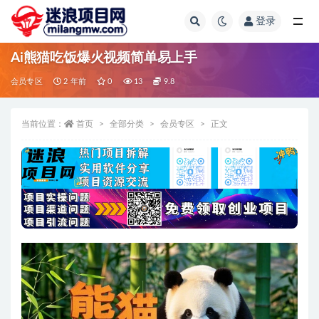
登录
全部
Ai熊猫吃饭爆火视频简单易上手
会员专区
2 年前
0
13
9.8
当前位置：
首页
全部分类
会员专区
正文