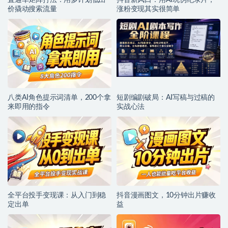
价撬动搜索流量
涨粉变现其实很简单
八类AI角色提示词清单，200个拿
短剧编剧破局：AI写稿与过稿的
来即用的指令
实战心法
全平台投手变现课：从入门到稳
抖音漫画图文，10分钟出片赚收
定出单
益