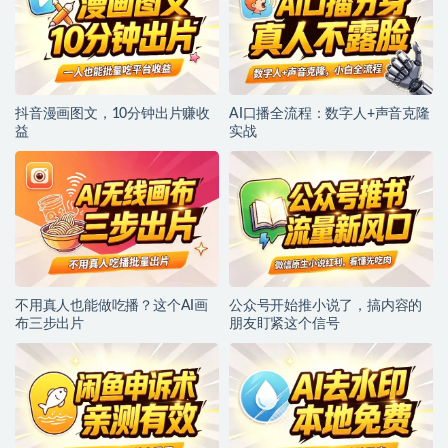
抖音漫画图文，10分钟出片赚收
AI口播全流程：数字人+声音克隆
益
实战
不用真人也能做吃播？这个AI画
公众号开始推小说了，搞内容的
布三步出片
朋友盯紧这个信号