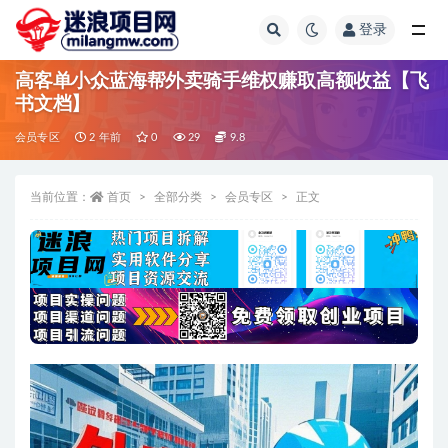
登录
全部
高客单小众蓝海帮外卖骑手维权赚取高额收益【飞
书文档】
会员专区
2 年前
0
29
9.8
当前位置：
首页
全部分类
会员专区
正文