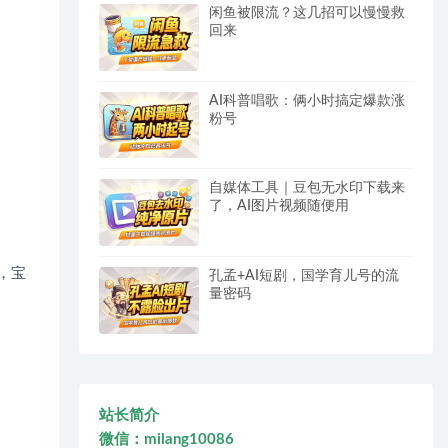
闲鱼被限流？这几招可以慢慢救
回来
AI科普唱歌：俩小时搞定爆款涨
粉号
自媒体工具｜豆包无水印下载来
了，AI图片视频随便用
，宝
孔孟+AI短剧，国学育儿号的流
量密码
站长简介
微信：milang10086