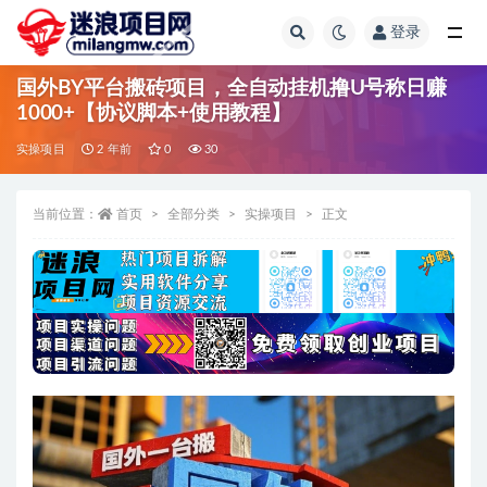
登录
全部
国外BY平台搬砖项目，全自动挂机撸U号称日赚
1000+【协议脚本+使用教程】
实操项目
2 年前
0
30
当前位置：
首页
全部分类
实操项目
正文