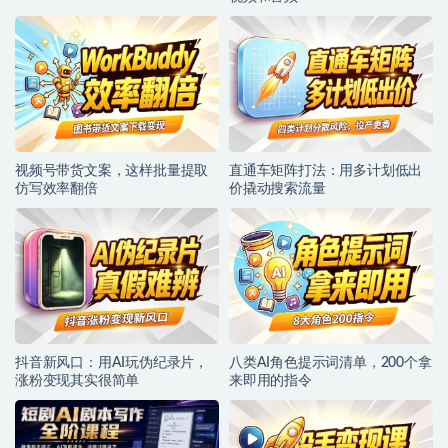
视频号带货文案，这样批量提取
直通车矩阵打法：用多计划低出
仿写效率翻倍
价撬动搜索流量
抖音新风口：用AI玩伪纪录片，
八类AI角色提示词清单，200个拿
涨粉变现其实很简单
来即用的指令