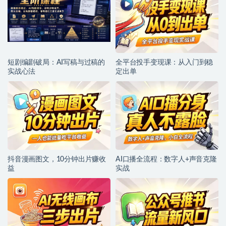
短剧编剧破局：AI写稿与过稿的
全平台投手变现课：从入门到稳
实战心法
定出单
抖音漫画图文，10分钟出片赚收
AI口播全流程：数字人+声音克隆
益
实战