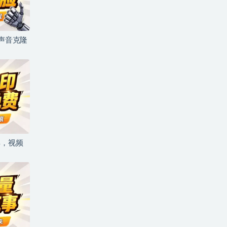
+声音克隆
具，视频