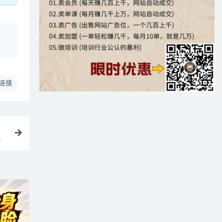
、
链接
助