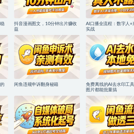
稳
抖音漫画图文，10分钟出片赚收
AI口播全流程：数字人
益
实战
的
闲鱼违规申诉翻身秘籍
免费离线的AI去水印工
图片都能批量搞