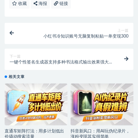
收藏
海报
链接
上一篇
小红书冷知识账号无脑复制粘贴一单变现300
下一篇
一键个性签名生成器支持多种书法格式输出效果强大逼
真字体设计签名设计软件
相关文章
直通车矩阵打法：用多计划低出
抖音新风口：用AI玩伪纪录片，
价撬动搜索流量
涨粉变现其实很简单