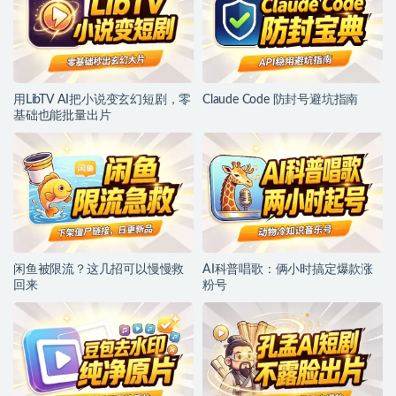
用LibTV AI把小说变玄幻短剧，零
Claude Code 防封号避坑指南
基础也能批量出片
闲鱼被限流？这几招可以慢慢救
AI科普唱歌：俩小时搞定爆款涨
回来
粉号