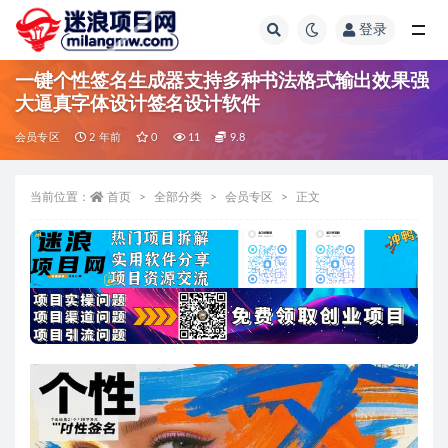
登录
全部
一键个性签名生成器支持多种书法格式输出效果强
大逼真字体设计签名设计软件
会员专区
2 年前
0
11
9.8
当前位置：
首页
全部分类
会员专区
正文