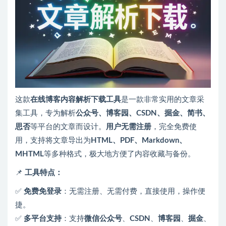
这款
在线博客内容解析下载工具
是一款非常实用的文章采
集工具，专为解析
公众号、博客园、CSDN、掘金、简书、
思否
等平台的文章而设计。
用户无需注册
，完全免费使
用，支持将文章导出为
HTML、PDF、Markdown、
MHTML
等多种格式，极大地方便了内容收藏与备份。
📌
工具特点：
✅
免费免登录
：无需注册、无需付费，直接使用，操作便
捷。
✅
多平台支持
：支持
微信公众号
、
CSDN
、
博客园
、
掘金
、