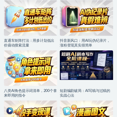
直通车矩阵打法：用多计划低出
抖音新风口：用AI玩伪纪录片，
价撬动搜索流量
涨粉变现其实很简单
八类AI角色提示词清单，200个拿
短剧编剧破局：AI写稿与过稿的
来即用的指令
实战心法