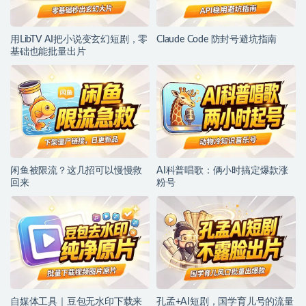
用LibTV AI把小说变玄幻短剧，零
Claude Code 防封号避坑指南
基础也能批量出片
闲鱼被限流？这几招可以慢慢救
AI科普唱歌：俩小时搞定爆款涨
回来
粉号
自媒体工具｜豆包无水印下载来
孔孟+AI短剧，国学育儿号的流量