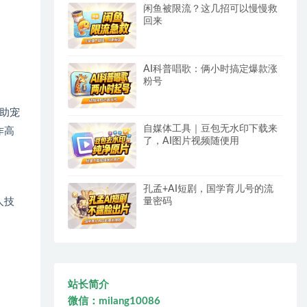
闲鱼被限流？这几招可以慢慢救
回来
AI科普唱歌：俩小时搞定爆款涨
粉号
助宠
自媒体工具｜豆包无水印下载来
作高
了，AI图片视频随便用
孔孟+AI短剧，国学育儿号的流
人技
量密码
站长简介
微信：milang10086