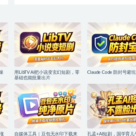
】
噪
用LibTV AI把小说变玄幻短剧，零
Claude Code 防封号避
基础也能批量出片
涨
自媒体工具｜豆包无水印下载来
孔孟+AI短剧，国学育