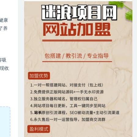
健康
了养
容吸
现收