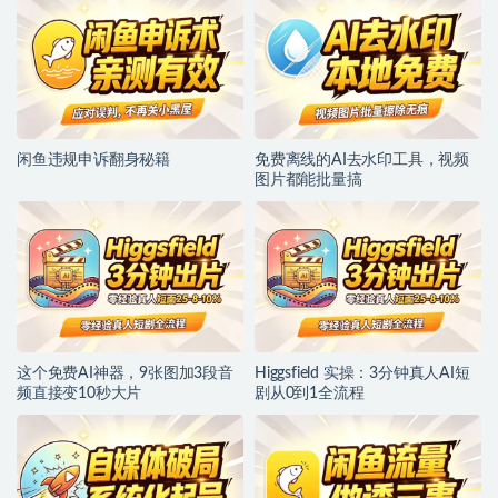
闲鱼违规申诉翻身秘籍
免费离线的AI去水印工具，视频
图片都能批量搞
这个免费AI神器，9张图加3段音
Higgsfield 实操：3分钟真人AI短
频直接变10秒大片
剧从0到1全流程