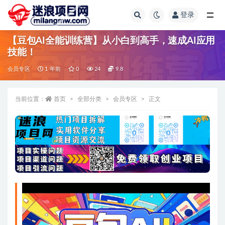
登录
全部
【豆包AI全能训练营】从小白到高手，速成AI应用
技能！
会员专区
1 年前
0
24
9.8
当前位置：
首页
全部分类
会员专区
正文