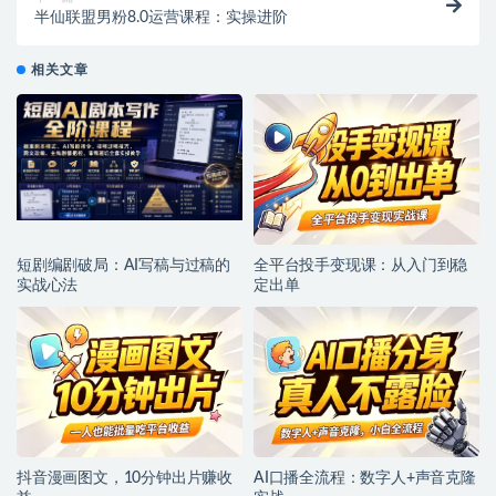
半仙联盟男粉8.0运营课程：实操进阶
相关文章
短剧编剧破局：AI写稿与过稿的
全平台投手变现课：从入门到稳
实战心法
定出单
抖音漫画图文，10分钟出片赚收
AI口播全流程：数字人+声音克隆