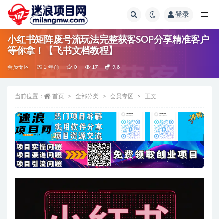
登录
全部
小红书矩阵废号流玩法完整获客SOP分享精准客户
等你拿！【飞书文档教程】
会员专区
1 年前
0
17
9.8
当前位置：
首页
全部分类
会员专区
正文