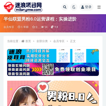
登录
全部
半仙联盟男粉8.0运营课程：实操进阶
会员专区
1 年前
0
14
9.8
当前位置：
首页
全部分类
会员专区
正文