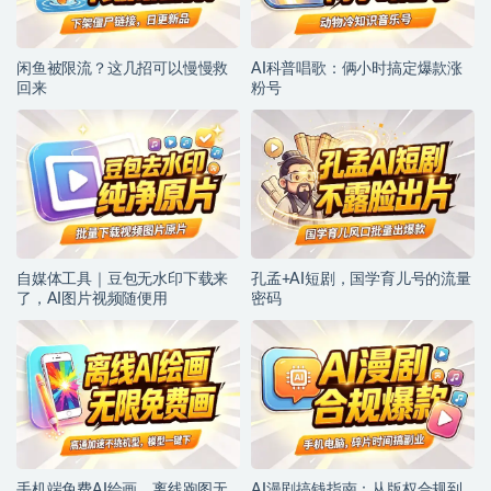
闲鱼被限流？这几招可以慢慢救
AI科普唱歌：俩小时搞定爆款涨
回来
粉号
自媒体工具｜豆包无水印下载来
孔孟+AI短剧，国学育儿号的流量
了，AI图片视频随便用
密码
手机端免费AI绘画，离线跑图无
AI漫剧搞钱指南：从版权合规到