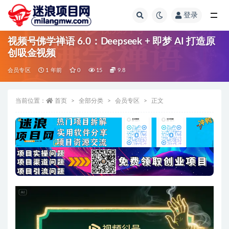
登录
全部
视频号佛学禅语 6.0：Deepseek + 即梦 AI 打造原
创吸金视频
会员专区
1 年前
0
15
9.8
当前位置：
首页
全部分类
会员专区
正文