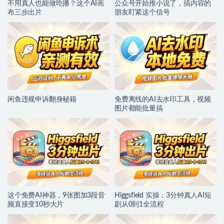
不用真人也能做吃播？这个AI画
公众号开始推小说了，搞内容的
布三步出片
朋友盯紧这个信号
闲鱼违规申诉翻身秘籍
免费离线的AI去水印工具，视频
图片都能批量搞
这个免费AI神器，9张图加3段音
Higgsfield 实操：3分钟真人AI短
频直接变10秒大片
剧从0到1全流程