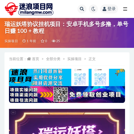
登录
全部
瑞运妖塔协议挂机项目：安卓手机多号多撸，单号
日赚 100 + 教程
实操项目
1 年前
0
25
当前位置：
首页
全部分类
实操项目
正文