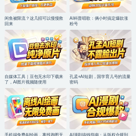
闲鱼被限流？这几招可以慢慢救
AI科普唱歌：俩小时搞定爆款涨
回来
粉号
自媒体工具｜豆包无水印下载来
孔孟+AI短剧，国学育儿号的流量
了，AI图片视频随便用
密码
手机端免费AI绘画，离线跑图无
AI漫剧搞钱指南：从版权合规到