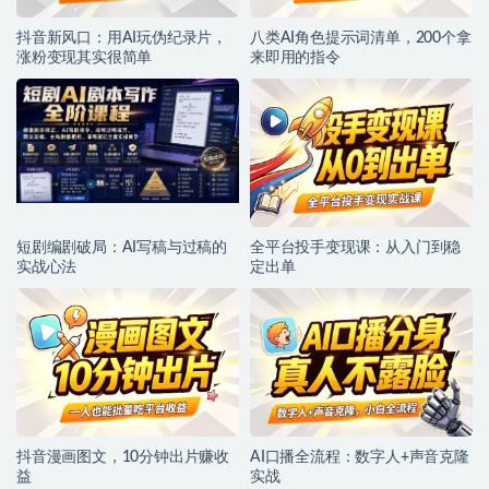
抖音新风口：用AI玩伪纪录片，
八类AI角色提示词清单，200个拿
涨粉变现其实很简单
来即用的指令
短剧编剧破局：AI写稿与过稿的
全平台投手变现课：从入门到稳
实战心法
定出单
抖音漫画图文，10分钟出片赚收
AI口播全流程：数字人+声音克隆
益
实战