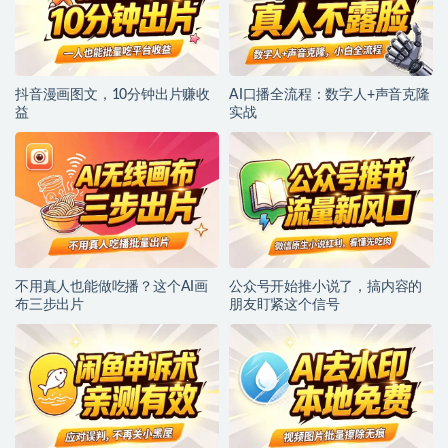
抖音漫画图文，10分钟出片赚收
AI口播全流程：数字人+声音克隆
益
实战
不用真人也能做吃播？这个AI画
公众号开始推小说了，搞内容的
布三步出片
朋友盯紧这个信号