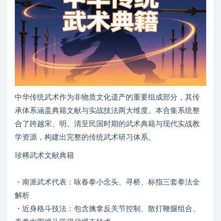
中华传统武术作为非物质文化遗产的重要组成部分，其传
承体系涵盖典籍文献与实战技法两大维度。本合集系统整
合了跨越宋、明、清至民国时期的武术典籍与现代实战教
学资源，构建出完整的传统武术研习体系。
珍稀武术文献典籍
・南派武术代表：咏春拳小念头、寻桥、标指三套拳法全
解析
・近身格斗技法：包含擒拿反关节控制、散打鞭腿组合、