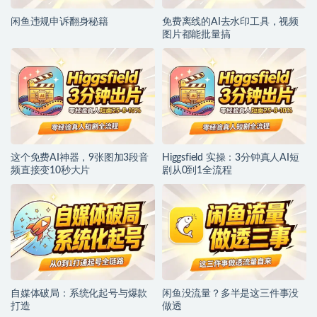
闲鱼违规申诉翻身秘籍
免费离线的AI去水印工具，视频
图片都能批量搞
这个免费AI神器，9张图加3段音
Higgsfield 实操：3分钟真人AI短
频直接变10秒大片
剧从0到1全流程
自媒体破局：系统化起号与爆款
闲鱼没流量？多半是这三件事没
打造
做透