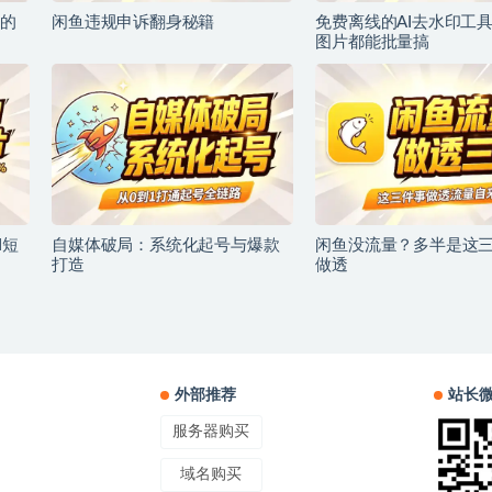
的
闲鱼违规申诉翻身秘籍
免费离线的AI去水印工
图片都能批量搞
I短
自媒体破局：系统化起号与爆款
闲鱼没流量？多半是这
打造
做透
外部推荐
站长
服务器购买
域名购买