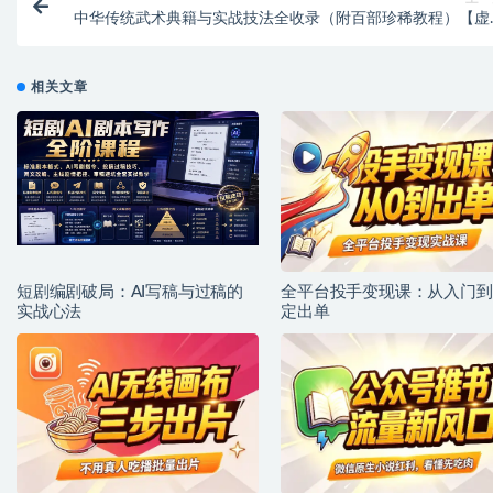
中华传统武术典籍与实战技法全收录（附百部珍稀教程）【虚
资源
相关文章
短剧编剧破局：AI写稿与过稿的
全平台投手变现课：从入门到
实战心法
定出单