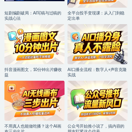
短剧编剧破局：AI写稿与过稿的
全平台投手变现课：从入门到稳
实战心法
定出单
抖音漫画图文，10分钟出片赚收
AI口播全流程：数字人+声音克隆
益
实战
不用真人也能做吃播？这个AI画
公众号开始推小说了，搞内容的
布三步出片
朋友盯紧这个信号