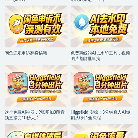
闲鱼违规申诉翻身秘籍
免费离线的AI去水印工具，视频
图片都能批量搞
这个免费AI神器，9张图加3段音
Higgsfield 实操：3分钟真人AI短
频直接变10秒大片
剧从0到1全流程