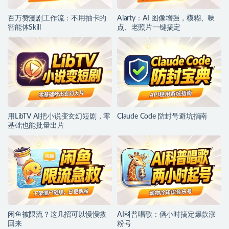
百万赞漫剧工作流：不用抽卡的
Aiarty：AI 图像增强，模糊、噪
智能体Skill
点、老照片一键搞定
用LibTV AI把小说变玄幻短剧，零
Claude Code 防封号避坑指南
基础也能批量出片
闲鱼被限流？这几招可以慢慢救
AI科普唱歌：俩小时搞定爆款涨
回来
粉号