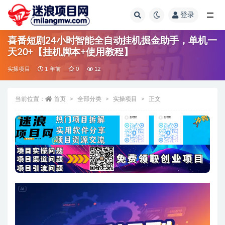
登录
全部
喜番短剧24小时智能全自动挂机掘金助手，单机一
天20+【挂机脚本+使用教程】
实操项目
1 年前
0
12
当前位置：
首页
全部分类
实操项目
正文