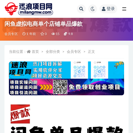
登录
全部
闲鱼虚拟电商单个店铺单品爆款
会员专区
1 年前
0
15
9.8
当前位置：
首页
全部分类
会员专区
正文