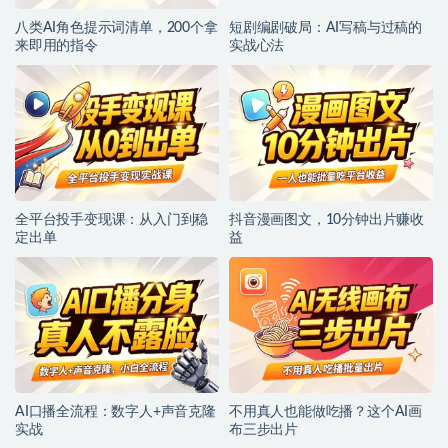
八类AI角色提示词清单，200个拿
短剧编剧破局：AI写稿与过稿的
来即用的指令
实战心法
全平台投手变现课：从入门到稳
抖音漫画图文，10分钟出片赚收
定出单
益
AI口播全流程：数字人+声音克隆
不用真人也能做吃播？这个AI画
实战
布三步出片