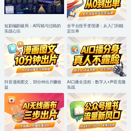
短剧编剧破局：AI写稿与过稿的
全平台投手变现课：从入门到稳
实战心法
定出单
抖音漫画图文，10分钟出片赚收
AI口播全流程：数字人+声音克隆
益
实战