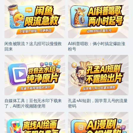
闲鱼被限流？这几招可以慢慢救
AI科普唱歌：俩小时搞定爆款涨
回来
粉号
自媒体工具｜豆包无水印下载来
孔孟+AI短剧，国学育儿号的流量
了，AI图片视频随便用
密码