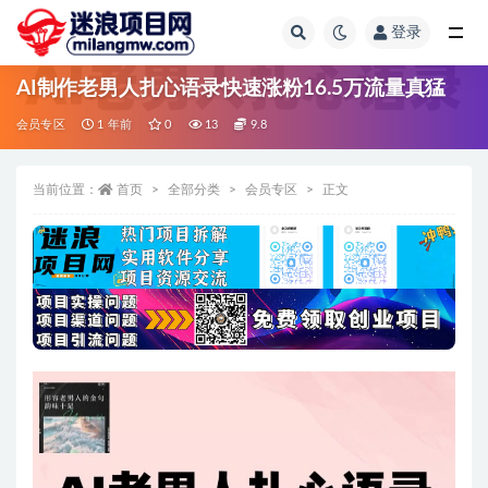
登录
全部
AI制作老男人扎心语录快速涨粉16.5万流量真猛
会员专区
1 年前
0
13
9.8
当前位置：
首页
全部分类
会员专区
正文