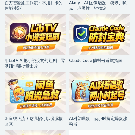
百万赞漫剧工作流：不用抽卡的
Aiarty：AI 图像增强，模糊、噪
智能体Skill
点、老照片一键搞定
用LibTV AI把小说变玄幻短剧，零
Claude Code 防封号避坑指南
基础也能批量出片
闲鱼被限流？这几招可以慢慢救
AI科普唱歌：俩小时搞定爆款涨
回来
粉号