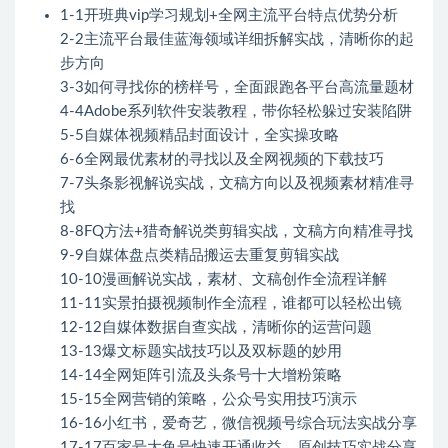
1-1开班典vip学习规划+全网主流平台特点优势分析
2-2主流平台最佳蓝海领域详细拆解实战，清晰你的起
步方向
3-3如何寻找你的榜样号，全面跟跑各平台高流量题材
4-4Adobe系列软件安装教程，带你轻松躲过安装陷阱
5-5自媒体视频精品封面设计，全实操攻略
6-6全网最优素材的寻找以及全网视频的下载技巧
7-7头条影视解说实战，文稿方向以及视频素材精准寻
找
8-8FQ方法+猎奇解说类剪辑实战，文稿方向精准寻找
9-9自媒体盘点类精品搬运去重复剪辑实战
10-10漫画解说实战，素材、文稿创作全流程详解
11-11实景拍摄视频制作全流程，谁都可以轻松出镜
12-12自媒体数据自查实战，清晰你的运营问题
13-13爆文标题实战技巧以及双标题的妙用
14-14全网矩阵引流及头条号十大增粉策略
15-15全网营销的策略，公众号实用技巧演示
16-16小红书，爱奇艺，微信视频号综合玩法实战分享
17-17百家号大鱼号快速开通收益，原创技巧实战分享