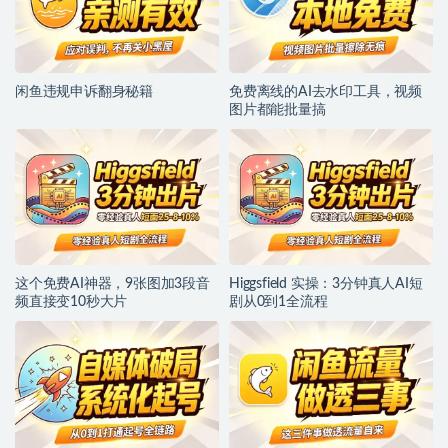
闲鱼违规申诉翻身秘籍
免费离线的AI去水印工具，视频
图片都能批量搞
这个免费AI神器，9张图加3段音
Higgsfield 实操：3分钟真人AI短
频直接变10秒大片
剧从0到1全流程