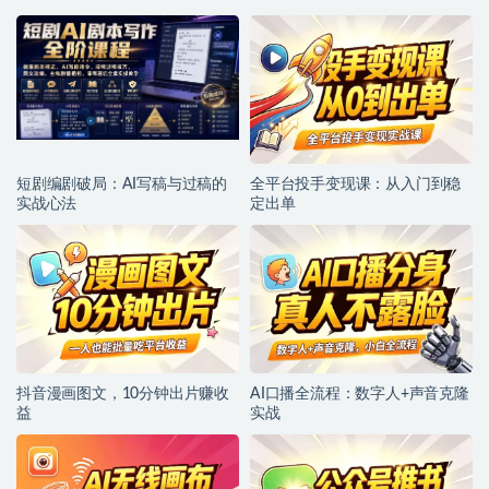
短剧编剧破局：AI写稿与过稿的
全平台投手变现课：从入门到稳
实战心法
定出单
抖音漫画图文，10分钟出片赚收
AI口播全流程：数字人+声音克隆
益
实战