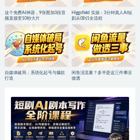
这个免费AI神器，9张图加3段音
Higgsfield 实操：3分钟真人AI短
频直接变10秒大片
剧从0到1全流程
自媒体破局：系统化起号与爆款
闲鱼没流量？多半是这三件事没
打造
做透