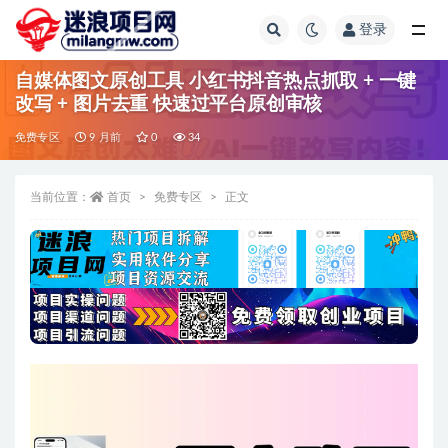
登录
全部
自媒体图文原创工具 小红书抖音热点抓取 + 一键
改写 + 图片去重 快速过平台原创审核
免费专区
9 月前
0
34
当前位置：
首页
免费专区
正文