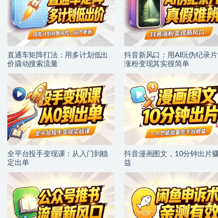
直通车矩阵打法：用多计划低出
抖音新风口：用AI玩伪纪录片
价撬动搜索流量
涨粉变现其实很简单
全平台投手变现课：从入门到稳
抖音漫画图文，10分钟出片
定出单
益