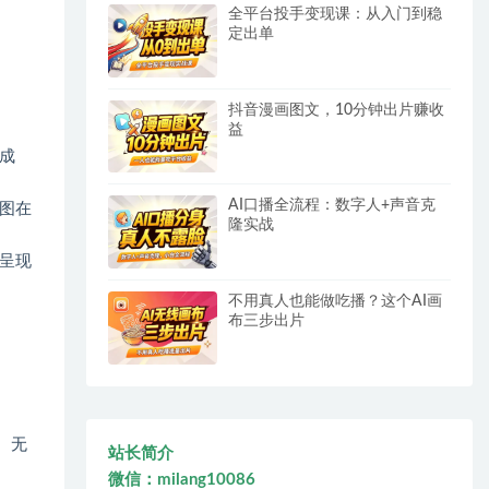
全平台投手变现课：从入门到稳
定出单
抖音漫画图文，10分钟出片赚收
益
成
AI口播全流程：数字人+声音克
图在
隆实战
呈现
不用真人也能做吃播？这个AI画
布三步出片
。无
站长简介
微信：milang10086