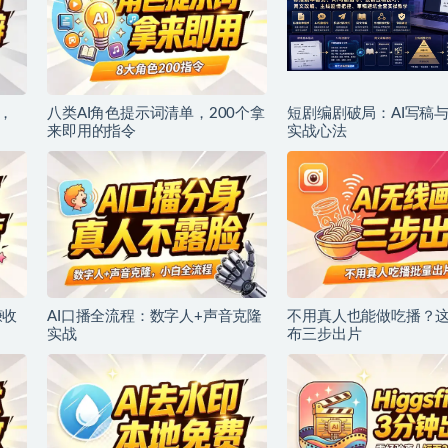
，
八类AI角色提示词清单，200个拿
短剧编剧破局：AI写稿
来即用的指令
实战心法
赚收
AI口播全流程：数字人+声音克隆
不用真人也能做吃播？这
实战
布三步出片