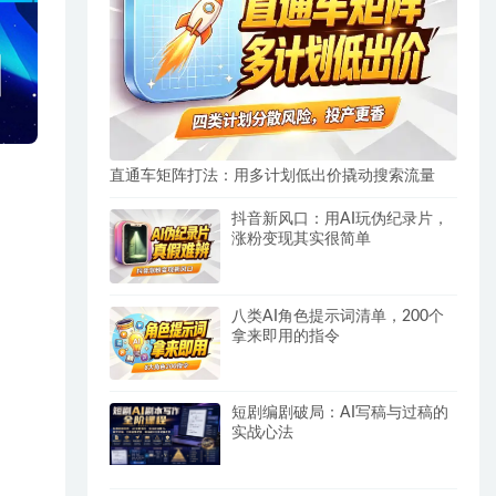
直通车矩阵打法：用多计划低出价撬动搜索流量
抖音新风口：用AI玩伪纪录片，
涨粉变现其实很简单
八类AI角色提示词清单，200个
拿来即用的指令
短剧编剧破局：AI写稿与过稿的
实战心法