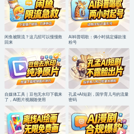
闲鱼被限流？这几招可以慢慢救
AI科普唱歌：俩小时搞定爆款涨
回来
粉号
自媒体工具｜豆包无水印下载来
孔孟+AI短剧，国学育儿号的流量
了，AI图片视频随便用
密码