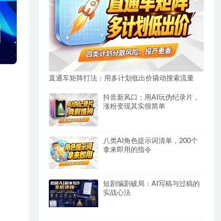
直通车矩阵打法：用多计划低出价撬动搜索流量
抖音新风口：用AI玩伪纪录片，
涨粉变现其实很简单
八类AI角色提示词清单，200个
拿来即用的指令
短剧编剧破局：AI写稿与过稿的
实战心法