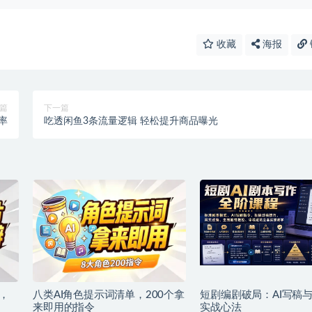
收藏
海报
篇
下一篇
率
吃透闲鱼3条流量逻辑 轻松提升商品曝光
，
八类AI角色提示词清单，200个拿
短剧编剧破局：AI写稿
来即用的指令
实战心法