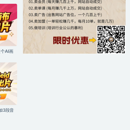
个AI画
加3段音