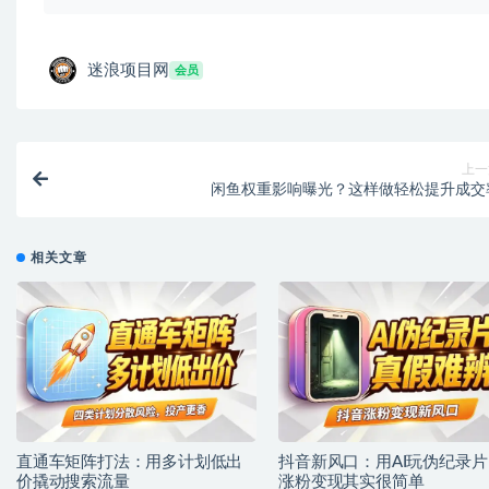
迷浪项目网
会员
上一
闲鱼权重影响曝光？这样做轻松提升成交
相关文章
直通车矩阵打法：用多计划低出
抖音新风口：用AI玩伪纪录片
价撬动搜索流量
涨粉变现其实很简单