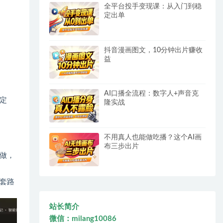
全平台投手变现课：从入门到稳
定出单
抖音漫画图文，10分钟出片赚收
益
AI口播全流程：数字人+声音克
定
隆实战
不用真人也能做吃播？这个AI画
布三步出片
做，
套路
站长简介
微信：milang10086