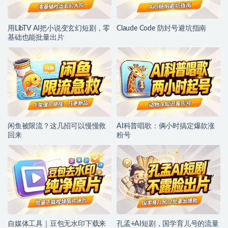
用LibTV AI把小说变玄幻短剧，零
Claude Code 防封号避坑指南
基础也能批量出片
闲鱼被限流？这几招可以慢慢救
AI科普唱歌：俩小时搞定爆款涨
回来
粉号
自媒体工具｜豆包无水印下载来
孔孟+AI短剧，国学育儿号的流量