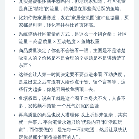
其实是被很多新手忽略的，但老玩家知道，社区流量
是真正“精准”的流量，特别是在那些高活跃的鱼塘。
比如你做家居赛道，发在“家居交流圈”这种鱼塘里，买
家都是刚需，转化率往往比首页还高。
系统评估社区流量的方式，是这么一个组合拳： 社区
流量 = 商品质量 × 互动热度 × 鱼塘权重
商品质量决定了你会不会被看一眼，主图是不是清楚
吸引人的？价格是不是合理的？标题是不是讲清楚了
东西？
这些会让人第一时间决定要不要点进来看 互动热度，
是发出去之后有没有人给你点个赞、留个言等等，这
些行为越多，你越容易被鱼塘顶上去。
鱼塘权重，说白了就是这个圈子本身火不火，人多不
多，发帖频不频繁 一个死气沉沉的鱼塘
再高质量的商品也没人搭理你 以上听起来复杂，其实
就一件事儿 平台流量永远只给“优质内容”和“活跃玩
家”，而你要做的，是把每一环都吃透，然后让系统认
定你是那个“值得被推荐的人” 。