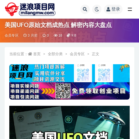
登录
全部
美国UFO原始文档成热点 解密内容大盘点
会员专区
3 月前
0
18
9.8
当前位置：
首页
全部分类
会员专区
正文