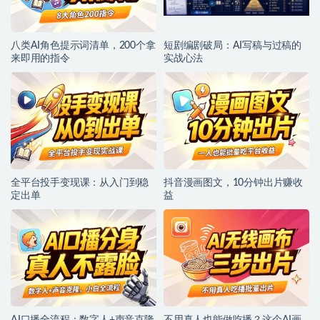
八类AI角色提示词清单，200个拿
短剧编剧破局：AI写稿与过稿的
来即用的指令
实战心法
全平台投手变现课：从入门到稳
抖音漫画图文，10分钟出片赚收
定出单
益
AI口播全流程：数字人+声音克隆
不用真人也能做吃播？这个AI画