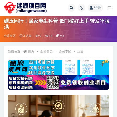
登录
全部
碾压同行！居家养生科普 低门槛好上手 转发率拉
满
会员专区
3 月前
0
13
9.8
当前位置：
首页
全部分类
会员专区
正文