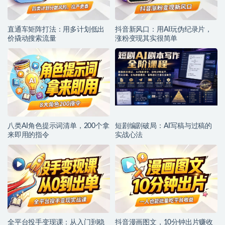
直通车矩阵打法：用多计划低出
抖音新风口：用AI玩伪纪录片，
价撬动搜索流量
涨粉变现其实很简单
八类AI角色提示词清单，200个拿
短剧编剧破局：AI写稿与过稿的
来即用的指令
实战心法
全平台投手变现课：从入门到稳
抖音漫画图文，10分钟出片赚收