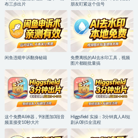
布三步出片
朋友盯紧这个信号
闲鱼违规申诉翻身秘籍
免费离线的AI去水印工具，视频
图片都能批量搞
这个免费AI神器，9张图加3段音
Higgsfield 实操：3分钟真人AI短
频直接变10秒大片
剧从0到1全流程