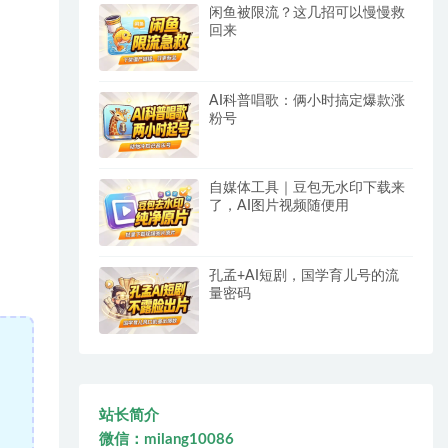
闲鱼被限流？这几招可以慢慢救
回来
AI科普唱歌：俩小时搞定爆款涨
粉号
自媒体工具｜豆包无水印下载来
了，AI图片视频随便用
孔孟+AI短剧，国学育儿号的流
量密码
站长简介
微信：milang10086