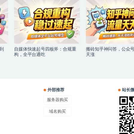
到
自媒体快速起号四板斧：合规重
搬砖知乎神问答，公众
构，全平台通吃
天涨
外部推荐
站长
服务器购买
域名购买