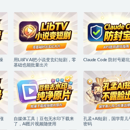
噪
用LibTV AI把小说变玄幻短剧，零
Claude Code 防封号避
基础也能批量出片
涨
自媒体工具｜豆包无水印下载来
孔孟+AI短剧，国学育
了，AI图片视频随便用
密码