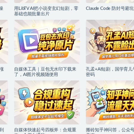
噪
用LibTV AI把小说变玄幻短剧，零
Claude Code 防封号避
基础也能批量出片
涨
自媒体工具｜豆包无水印下载来
孔孟+AI短剧，国学育
了，AI图片视频随便用
密码
到
自媒体快速起号四板斧：合规重
搬砖知乎神问答，公众