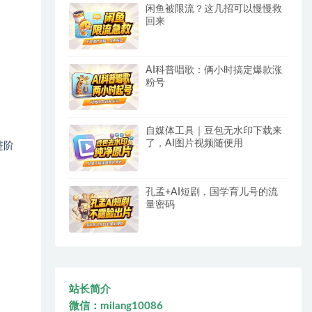
闲鱼被限流？这几招可以慢慢救
回来
AI科普唱歌：俩小时搞定爆款涨
粉号
自媒体工具｜豆包无水印下载来
了，AI图片视频随便用
进阶
孔孟+AI短剧，国学育儿号的流
量密码
站长简介
微信：milang10086