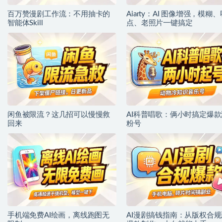
百万赞漫剧工作流：不用抽卡的
Aiarty：AI 图像增强，模糊、
智能体Skill
点、老照片一键搞定
闲鱼被限流？这几招可以慢慢救
AI科普唱歌：俩小时搞定爆款
回来
粉号
手机端免费AI绘画，离线跑图无
AI漫剧搞钱指南：从版权合规