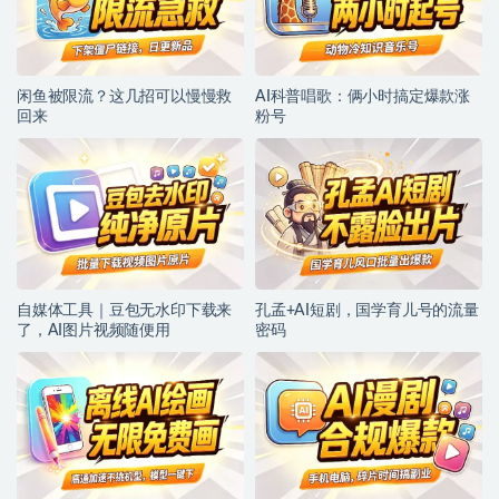
闲鱼被限流？这几招可以慢慢救
AI科普唱歌：俩小时搞定爆款涨
回来
粉号
自媒体工具｜豆包无水印下载来
孔孟+AI短剧，国学育儿号的流量
了，AI图片视频随便用
密码