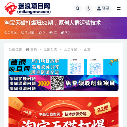
登录
全部
淘宝天猫打爆班82期，原创人群运营技术
会员专区
2 月前
0
12
9.8
当前位置：
首页
全部分类
会员专区
正文