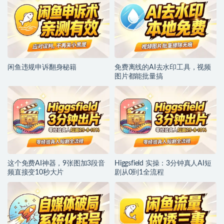
闲鱼违规申诉翻身秘籍
免费离线的AI去水印工具，视频
图片都能批量搞
这个免费AI神器，9张图加3段音
Higgsfield 实操：3分钟真人AI短
频直接变10秒大片
剧从0到1全流程