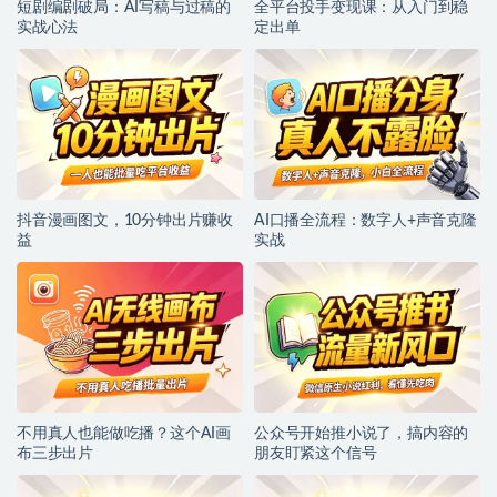
短剧编剧破局：AI写稿与过稿的
全平台投手变现课：从入门到稳
实战心法
定出单
抖音漫画图文，10分钟出片赚收
AI口播全流程：数字人+声音克隆
益
实战
不用真人也能做吃播？这个AI画
公众号开始推小说了，搞内容的
布三步出片
朋友盯紧这个信号