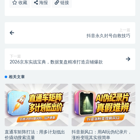
收藏
海报
链接
上一篇
抖音永久封号自救技巧
下一篇
2026京东实战宝典，数据复盘精准打造店铺爆款
相关文章
直通车矩阵打法：用多计划低出
抖音新风口：用AI玩伪纪录片，
价撬动搜索流量
涨粉变现其实很简单