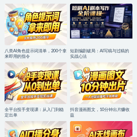
八类AI角色提示词清单，200个拿
短剧编剧破局：AI写稿与过稿的
来即用的指令
实战心法
全平台投手变现课：从入门到稳
抖音漫画图文，10分钟出片赚收
定出单
益