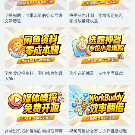
明星贴图：自带流量的公众号爆
快手荧光计划：零粉搬运短剧，
文新赛道
靠播放量赚收益
闲鱼卖虚拟资料，零门槛也能月
这个选题神器，专挖小号爆款
入5k+
这款浏览器扩展能自动抓取网页
视频号带货文案，这样批量提取