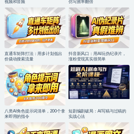
视频和音频
仿写效率翻倍
直通车矩阵打法：用多计划低出
抖音新风口：用AI玩伪纪录片，
价撬动搜索流量
涨粉变现其实很简单
八类AI角色提示词清单，200个拿
短剧编剧破局：AI写稿与过稿的
来即用的指令
实战心法