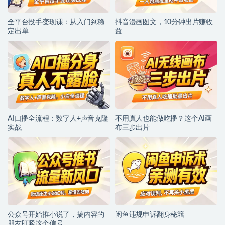
全平台投手变现课：从入门到稳
抖音漫画图文，10分钟出片赚收
定出单
益
AI口播全流程：数字人+声音克隆
不用真人也能做吃播？这个AI画
实战
布三步出片
公众号开始推小说了，搞内容的
闲鱼违规申诉翻身秘籍
朋友盯紧这个信号