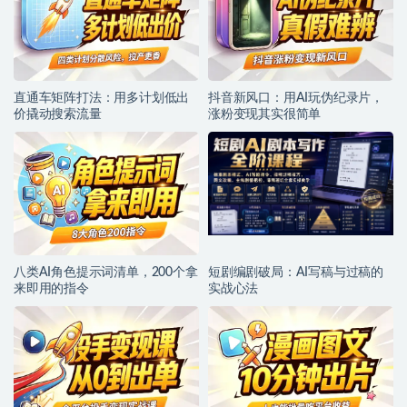
直通车矩阵打法：用多计划低出
抖音新风口：用AI玩伪纪录片，
价撬动搜索流量
涨粉变现其实很简单
八类AI角色提示词清单，200个拿
短剧编剧破局：AI写稿与过稿的
来即用的指令
实战心法