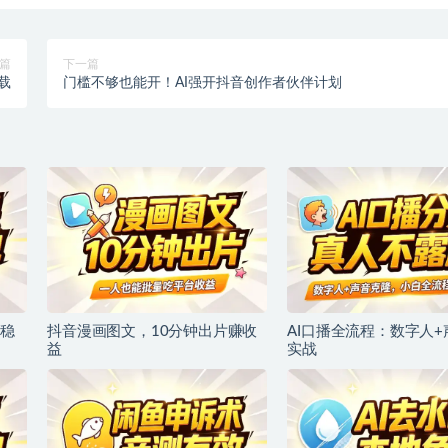
篇
下一篇
载
门槛不够也能开！AI强开抖音创作者伙伴计划
稳
抖音漫画图文，10分钟出片赚收
AI口播全流程：数字人
益
实战