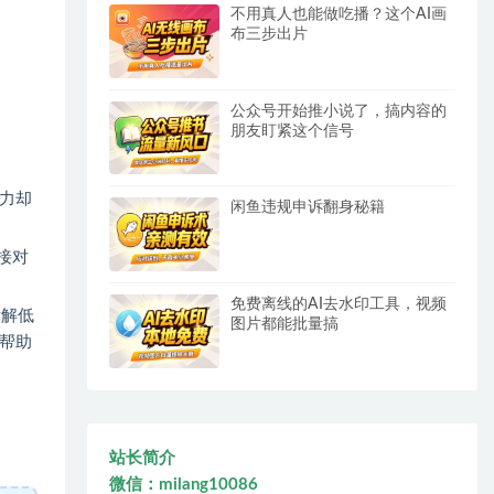
不用真人也能做吃播？这个AI画
布三步出片
公众号开始推小说了，搞内容的
朋友盯紧这个信号
力却
闲鱼违规申诉翻身秘籍
接对
免费离线的AI去水印工具，视频
拆解低
图片都能批量搞
，帮助
站长简介
微信：milang10086