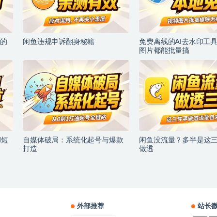
的
闲鱼违规申诉翻身秘籍
免费离线的AI去水印工
图片都能批量搞
I短
自媒体破局：系统化起号与爆款
闲鱼没流量？多半是这
打造
做透
外部推荐
站长