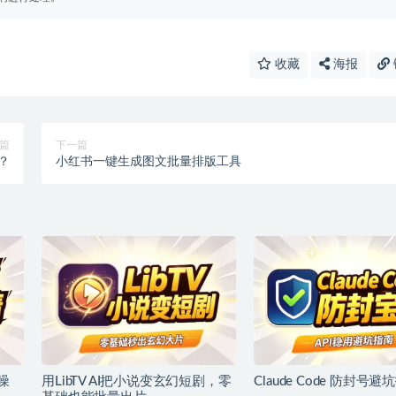
收藏
海报
篇
下一篇
？
小红书一键生成图文批量排版工具
噪
用LibTV AI把小说变玄幻短剧，零
Claude Code 防封号避