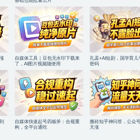
基础也能批量出片
涨
自媒体工具｜豆包无水印下载来
孔孟+AI短剧，国学育
了，AI图片视频随便用
密码
到
自媒体快速起号四板斧：合规重
搬砖知乎神问答，公众
构，全平台通吃
天涨