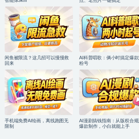
智能体Skill
点、老照片一键搞定
闲鱼被限流？这几招可以慢慢救
AI科普唱歌：俩小时搞定爆款
回来
粉号
手机端免费AI绘画，离线跑图无
AI漫剧搞钱指南：从版权合规
限制
爆款制作，小白就能上手