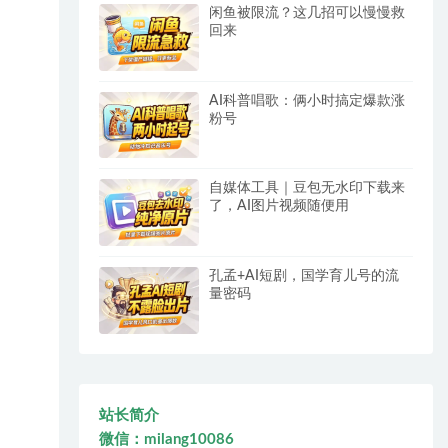
闲鱼被限流？这几招可以慢慢救
回来
AI科普唱歌：俩小时搞定爆款涨
粉号
自媒体工具｜豆包无水印下载来
了，AI图片视频随便用
孔孟+AI短剧，国学育儿号的流
量密码
站长简介
微信：milang10086