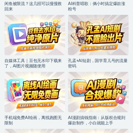
闲鱼被限流？这几招可以慢慢救
AI科普唱歌：俩小时搞定爆款涨
回来
粉号
自媒体工具｜豆包无水印下载来
孔孟+AI短剧，国学育儿号的流量
了，AI图片视频随便用
密码
手机端免费AI绘画，离线跑图无
AI漫剧搞钱指南：从版权合规到
限制
爆款制作，小白就能上手