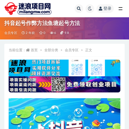
登录
全部
抖音起号作弊方法鱼塘起号方法
会员专区
2 年前
0
6
9.8
当前位置：
首页
全部分类
会员专区
正文