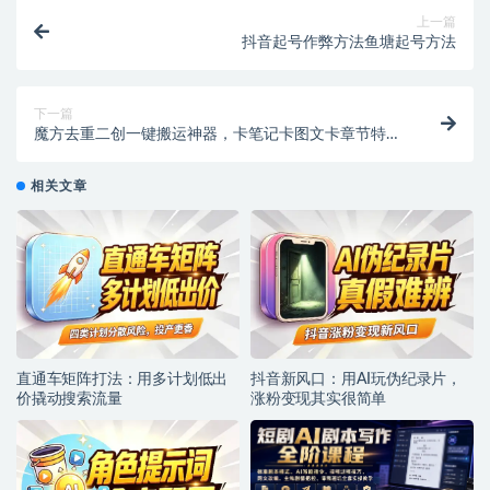
上一篇
抖音起号作弊方法鱼塘起号方法
下一篇
魔方去重二创一键搬运神器，卡笔记卡图文卡章节特效
【搬运助手+使用教程】
相关文章
直通车矩阵打法：用多计划低出
抖音新风口：用AI玩伪纪录片，
价撬动搜索流量
涨粉变现其实很简单