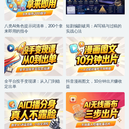
八类AI角色提示词清单，200个拿
短剧编剧破局：AI写稿与过稿的
来即用的指令
实战心法
全平台投手变现课：从入门到稳
抖音漫画图文，10分钟出片赚收
定出单
益