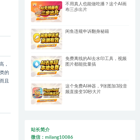
不用真人也能做吃播？这个AI画
布三步出片
闲鱼违规申诉翻身秘籍
免费离线的AI去水印工具，视频
高，
图片都能批量搞
类的
而且
这个免费AI神器，9张图加3段音
频直接变10秒大片
站长简介
微信：milang10086