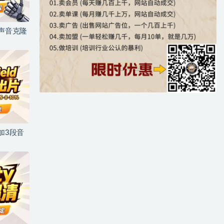
+声音克隆
加3段音